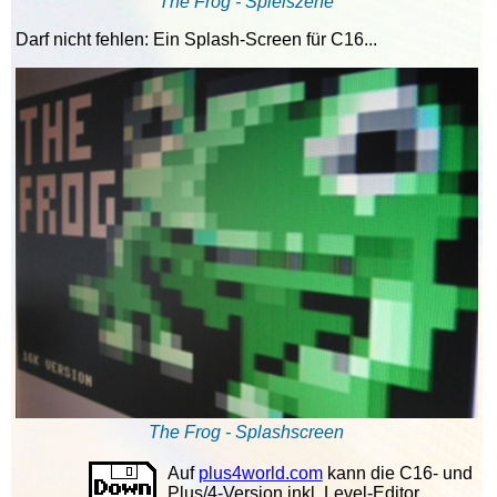
The Frog - Spielszene
Darf nicht fehlen: Ein Splash-Screen für C16...
The Frog - Splashscreen
Auf
plus4world.com
kann die C16- und
Plus/4-Version inkl. Level-Editor